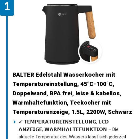
BALTER Edelstahl Wasserkocher mit
Temperatureinstellung, 45°C-100°C,
Doppelwand, BPA frei, leise & kabellos,
Warmhaltefunktion, Teekocher mit
Temperaturanzeige, 1.5L, 2200W, Schwarz
✔ 𝗧𝗘𝗠𝗣𝗘𝗥𝗔𝗧𝗨𝗥𝗘𝗜𝗡𝗦𝗧𝗘𝗟𝗟𝗨𝗡𝗚, 𝗟𝗖𝗗
𝗔𝗡𝗭𝗘𝗜𝗚𝗘, 𝗪𝗔𝗥𝗠𝗛𝗔𝗟𝗧𝗘𝗙𝗨𝗡𝗞𝗧𝗜𝗢𝗡 – Die
aktuelle Temperatur des Wassers lässt sich jederzeit