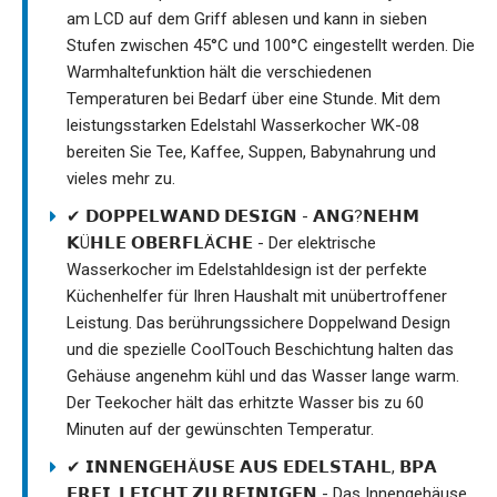
am LCD auf dem Griff ablesen und kann in sieben
Stufen zwischen 45°C und 100°C eingestellt werden. Die
Warmhaltefunktion hält die verschiedenen
Temperaturen bei Bedarf über eine Stunde. Mit dem
leistungsstarken Edelstahl Wasserkocher WK-08
bereiten Sie Tee, Kaffee, Suppen, Babynahrung und
vieles mehr zu.
✔ 𝗗𝗢𝗣𝗣𝗘𝗟𝗪𝗔𝗡𝗗 𝗗𝗘𝗦𝗜𝗚𝗡 - 𝗔𝗡𝗚?𝗡𝗘𝗛𝗠
𝗞Ü𝗛𝗟𝗘 𝗢𝗕𝗘𝗥𝗙𝗟Ä𝗖𝗛𝗘 - Der elektrische
Wasserkocher im Edelstahldesign ist der perfekte
Küchenhelfer für Ihren Haushalt mit unübertroffener
Leistung. Das berührungssichere Doppelwand Design
und die spezielle CoolTouch Beschichtung halten das
Gehäuse angenehm kühl und das Wasser lange warm.
Der Teekocher hält das erhitzte Wasser bis zu 60
Minuten auf der gewünschten Temperatur.
✔ 𝗜𝗡𝗡𝗘𝗡𝗚𝗘𝗛Ä𝗨𝗦𝗘 𝗔𝗨𝗦 𝗘𝗗𝗘𝗟𝗦𝗧𝗔𝗛𝗟, 𝗕𝗣𝗔
𝗙𝗥𝗘𝗜, 𝗟𝗘𝗜𝗖𝗛𝗧 𝗭𝗨 𝗥𝗘𝗜𝗡𝗜𝗚𝗘𝗡 - Das Innengehäuse