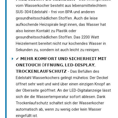
vom Wasserkocher besteht aus lebensmittelechtem
SUS-304 Edelstahl - frei von BPA und anderen
gesundheitsschädlichen Stoffen. Auch die leise
aufkochende Heizspirale liegt innen, das Wasser hat
also keinen Kontakt zu Plastik oder
gesundheitsschädlichen Stoffen. Das 2200 Watt
Heizelement bereitet nicht nur kochendes Wasser in
Sekunden zu, sondern ist auch leicht zu reinigen.
✔ 𝗠𝗘𝗛𝗥 𝗞𝗢𝗠𝗙𝗢𝗥𝗧 𝗨𝗡𝗗 𝗦𝗜𝗖𝗛𝗘𝗥𝗛𝗘𝗜𝗧 𝗠𝗜𝗧
𝗢𝗡𝗘𝗧𝗢𝗨𝗖𝗛 Ö𝗙𝗙𝗡𝗨𝗡𝗚, 𝗟𝗘𝗗-𝗗𝗜𝗦𝗣𝗟𝗔𝗬,
𝗧𝗥𝗢𝗖𝗞𝗘𝗡𝗟𝗔𝗨𝗙𝗦𝗖𝗛𝗨𝗧𝗭 - Das Befüllen des
Edelstahl Wasserkochers gelingt mühelos: Der Deckel
öffnet sehr weit und wird über einen einzigen Knopf an
der Oberseite geöffnet. An der LED-Digitalanzeige lässt
sich die die Wassertemperatur sofort ablesen. Dank
Trockenlaufschutz schaltet sich der Wasserkocher
automatisch ab, wenn zu wenig oder kein Wasser
eingefüllt ist.