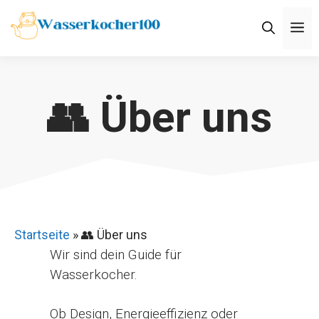
Zum
M
Inhalt
springen
👥 Über uns
Startseite
»
👥 Über uns
Wir sind dein Guide für
Wasserkocher.
Ob Design, Energieeffizienz oder