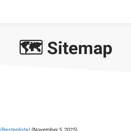
🗺️ Sitemap
(Bestenliste)
(November 5, 2025)