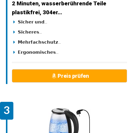
2 Minuten, wasserberührende Teile
plastikfrei, 304er...
𝗦𝗶𝗰𝗵𝗲𝗿 𝘂𝗻𝗱...
𝗦𝗶𝗰𝗵𝗲𝗿𝗲𝘀...
𝗠𝗲𝗵𝗿𝗳𝗮𝗰𝗵𝘀𝗰𝗵𝘂𝘁𝘇...
𝗘𝗿𝗴𝗼𝗻𝗼𝗺𝗶𝘀𝗰𝗵𝗲𝘀...
Preis prüfen