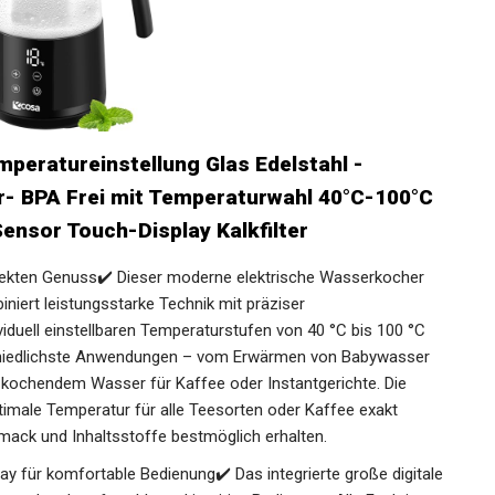
eratureinstellung Glas Edelstahl -
er- BPA Frei mit Temperaturwahl 40°C-100°C
ensor Touch-Display Kalkfilter
rfekten Genuss✔️ Dieser moderne elektrische Wasserkocher
iert leistungsstarke Technik mit präziser
iduell einstellbaren Temperaturstufen von 40 °C bis 100 °C
rschiedlichste Anwendungen – vom Erwärmen von Babywasser
u kochendem Wasser für Kaffee oder Instantgerichte. Die
timale Temperatur für alle Teesorten oder Kaffee exakt
ack und Inhaltsstoffe bestmöglich erhalten.
y für komfortable Bedienung✔️ Das integrierte große digitale