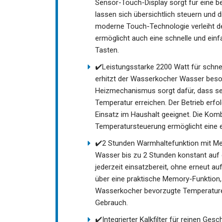
Sensor-Touch-Display sorgt für eine be
lassen sich übersichtlich steuern und d
moderne Touch-Technologie verleiht d
ermöglicht auch eine schnelle und ei
Tasten.
✔️Leistungsstarke 2200 Watt für schne
erhitzt der Wasserkocher Wasser besond
Heizmechanismus sorgt dafür, dass se
Temperatur erreichen. Der Betrieb erfo
Einsatz im Haushalt geeignet. Die Kom
Temperatursteuerung ermöglicht eine ef
✔️2 Stunden Warmhaltefunktion mit Mem
Wasser bis zu 2 Stunden konstant auf 
jederzeit einsatzbereit, ohne erneut 
über eine praktische Memory-Funktion, 
Wasserkocher bevorzugte Temperaturei
Gebrauch.
✔️Integrierter Kalkfilter für reinen G