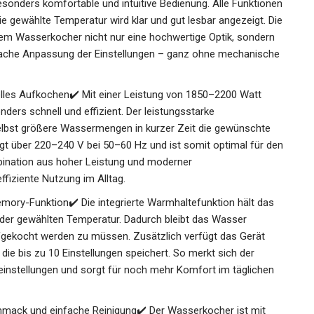
sonders komfortable und intuitive Bedienung. Alle Funktionen
ie gewählte Temperatur wird klar und gut lesbar angezeigt. Die
em Wasserkocher nicht nur eine hochwertige Optik, sondern
nfache Anpassung der Einstellungen – ganz ohne mechanische
lles Aufkochen✔️ Mit einer Leistung von 1850–2200 Watt
ers schnell und effizient. Der leistungsstarke
lbst größere Wassermengen in kurzer Zeit die gewünschte
lgt über 220–240 V bei 50–60 Hz und ist somit optimal für den
bination aus hoher Leistung und moderner
fiziente Nutzung im Alltag.
ory-Funktion✔️ Die integrierte Warmhaltefunktion hält das
der gewählten Temperatur. Dadurch bleibt das Wasser
aufgekocht werden zu müssen. Zusätzlich verfügt das Gerät
die bis zu 10 Einstellungen speichert. So merkt sich der
nstellungen und sorgt für noch mehr Komfort im täglichen
eschmack und einfache Reinigung✔️ Der Wasserkocher ist mit