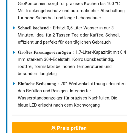
Großbritannien sorgt für präzises Kochen bis 100 °C.
Mit Trockengehschutz und automatischer Abschaltung
für hohe Sicherheit und lange Lebensdauer
𝐒𝐜𝐡𝐧𝐞𝐥𝐥 𝐤𝐨𝐜𝐡𝐞𝐧𝐝：Erhitzt 0,5 Liter Wasser in nur 3
Minuten. Ideal für 2 Tassen Tee oder Kaffee. Schnell,
effizient und perfekt für den täglichen Gebrauch
𝐆𝐫𝐨ß𝐞𝐬 𝐅𝐚𝐬𝐬𝐮𝐧𝐠𝐬𝐯𝐞𝐫𝐦ö𝐠𝐞𝐧：1,7-Liter-Kapazität mit 0,4
mm starkem 304-Edelstahl. Korrosionsbeständig,
rostfrei, formstabil bei hohen Temperaturen und
besonders langlebig
𝐄𝐢𝐧𝐟𝐚𝐜𝐡𝐞 𝐁𝐞𝐝𝐢𝐞𝐧𝐮𝐧𝐠：70°-Weitwinkelöffnung erleichtert
das Befüllen und Reinigen. Integrierter
Wasserstandsanzeiger für präzises Nachfüllen. Die
blaue LED erlischt nach dem Kochvorgang
Preis prüfen