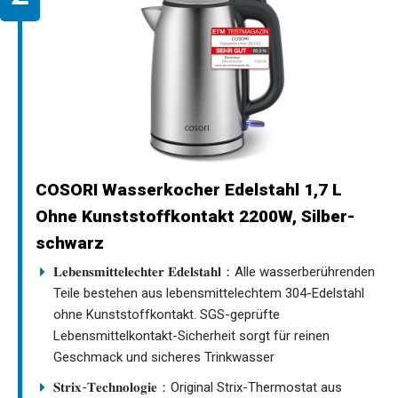
COSORI Wasserkocher Edelstahl 1,7 L
Ohne Kunststoffkontakt 2200W, Silber-
schwarz
𝐋𝐞𝐛𝐞𝐧𝐬𝐦𝐢𝐭𝐭𝐞𝐥𝐞𝐜𝐡𝐭𝐞𝐫 𝐄𝐝𝐞𝐥𝐬𝐭𝐚𝐡𝐥：Alle wasserberührenden
Teile bestehen aus lebensmittelechtem 304-Edelstahl
ohne Kunststoffkontakt. SGS-geprüfte
Lebensmittelkontakt-Sicherheit sorgt für reinen
Geschmack und sicheres Trinkwasser
𝐒𝐭𝐫𝐢𝐱-𝐓𝐞𝐜𝐡𝐧𝐨𝐥𝐨𝐠𝐢𝐞：Original Strix-Thermostat aus