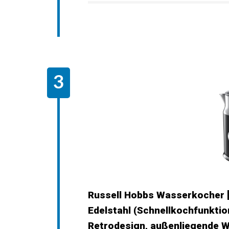
Russell Hobbs Wasserkocher [1
Edelstahl (Schnellkochfunkti
Retrodesign, außenliegende 