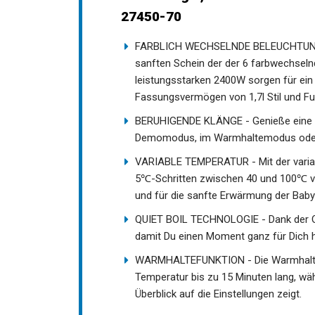
27450-70
FARBLICH WECHSELNDE BELEUCHTUNG -
sanften Schein der der 6 farbwechselnd
leistungsstarken 2400W sorgen für ein
Fassungsvermögen von 1,7l Stil und Funk
BERUHIGENDE KLÄNGE - Genieße eine Au
Demomodus, im Warmhaltemodus oder 
VARIABLE TEMPERATUR - Mit der variab
5℃-Schritten zwischen 40 und 100℃ vor
und für die sanfte Erwärmung der Baby
QUIET BOIL TECHNOLOGIE - Dank der Qu
damit Du einen Moment ganz für Dich h
WARMHALTEFUNKTION - Die Warmhaltefu
Temperatur bis zu 15 Minuten lang, wä
Überblick auf die Einstellungen zeigt.