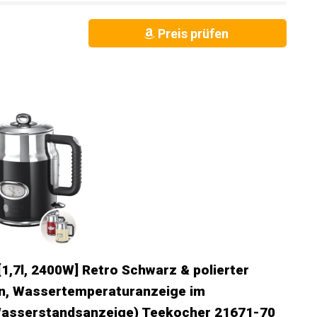
Preis prüfen
,7l, 2400W] Retro Schwarz & polierter
on, Wassertemperaturanzeige im
Wasserstandsanzeige) Teekocher 21671-70