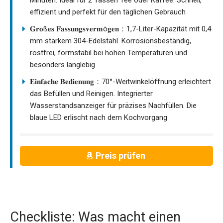
effizient und perfekt für den täglichen Gebrauch
𝐆𝐫𝐨ß𝐞𝐬 𝐅𝐚𝐬𝐬𝐮𝐧𝐠𝐬𝐯𝐞𝐫𝐦ö𝐠𝐞𝐧：1,7-Liter-Kapazität mit 0,4
mm starkem 304-Edelstahl. Korrosionsbeständig,
rostfrei, formstabil bei hohen Temperaturen und
besonders langlebig
𝐄𝐢𝐧𝐟𝐚𝐜𝐡𝐞 𝐁𝐞𝐝𝐢𝐞𝐧𝐮𝐧𝐠：70°-Weitwinkelöffnung erleichtert
das Befüllen und Reinigen. Integrierter
Wasserstandsanzeiger für präzises Nachfüllen. Die
blaue LED erlischt nach dem Kochvorgang
Preis prüfen
Checkliste: Was macht einen