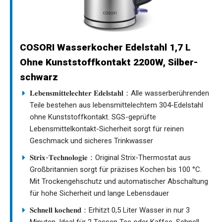
COSORI Wasserkocher Edelstahl 1,7 L
Ohne Kunststoffkontakt 2200W, Silber-
schwarz
𝐋𝐞𝐛𝐞𝐧𝐬𝐦𝐢𝐭𝐭𝐞𝐥𝐞𝐜𝐡𝐭𝐞𝐫 𝐄𝐝𝐞𝐥𝐬𝐭𝐚𝐡𝐥：Alle wasserberührenden
Teile bestehen aus lebensmittelechtem 304-Edelstahl
ohne Kunststoffkontakt. SGS-geprüfte
Lebensmittelkontakt-Sicherheit sorgt für reinen
Geschmack und sicheres Trinkwasser
𝐒𝐭𝐫𝐢𝐱-𝐓𝐞𝐜𝐡𝐧𝐨𝐥𝐨𝐠𝐢𝐞：Original Strix-Thermostat aus
Großbritannien sorgt für präzises Kochen bis 100 °C.
Mit Trockengehschutz und automatischer Abschaltung
für hohe Sicherheit und lange Lebensdauer
𝐒𝐜𝐡𝐧𝐞𝐥𝐥 𝐤𝐨𝐜𝐡𝐞𝐧𝐝：Erhitzt 0,5 Liter Wasser in nur 3
Minuten. Ideal für 2 Tassen Tee oder Kaffee. Schnell,