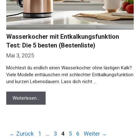
Wasserkocher mit Entkalkungsfunktion
Test: Die 5 besten (Bestenliste)
Mai 3, 2025
Möchtest du endlich einen Wasserkocher ohne lästigen Kalk?
Viele Modelle enttäuschen mit schlechter Entkalkungsfunktion
und kurzen Lebensdauern. Lass dich nicht …
Weiterlesen…
Seite
Seite
Seite
Seite
Seite
←
Zurück
1
…
3
4
5
6
Weiter
→